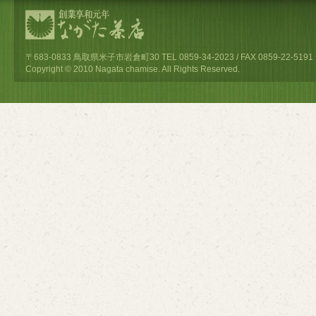
〒683-0833 鳥取県米子市岩倉町30 TEL 0859-34-2023 / FAX 0859-22-5191
Copyright © 2010 Nagata chamise. All Rights Reserved.