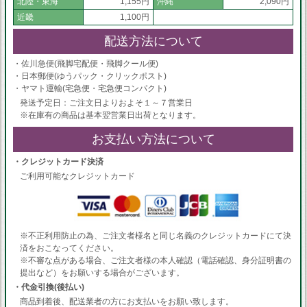
北陸・東海
1,155円
沖縄
2,090円
近畿
1,100円
配送方法について
・佐川急便(飛脚宅配便・飛脚クール便)
・日本郵便(ゆうパック・クリックポスト)
・ヤマト運輸(宅急便・宅急便コンパクト)
発送予定日：ご注文日よりおよそ１～７営業日
※在庫有の商品は基本翌営業日出荷となります。
お支払い方法について
・クレジットカード決済
ご利用可能なクレジットカード
※不正利用防止の為、ご注文者様名と同じ名義のクレジットカードにて決
済をおこなってください。
※不審な点がある場合、ご注文者様の本人確認（電話確認、身分証明書の
提出など）をお願いする場合がございます。
・代金引換(後払い)
商品到着後、配送業者の方にお支払いをお願い致します。