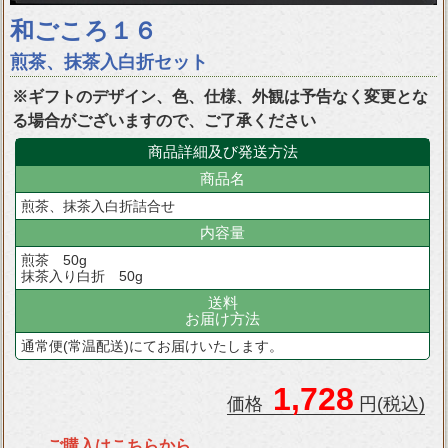
和ごころ１６
煎茶、抹茶入白折セット
※ギフトのデザイン、色、仕様、外観は予告なく変更とな
る場合がございますので、ご了承ください
商品詳細及び発送方法
商品名
煎茶、抹茶入白折詰合せ
内容量
煎茶 50g
抹茶入り白折 50g
送料
お届け方法
通常便(常温配送)にてお届けいたします。
1,728
価格
円(税込)