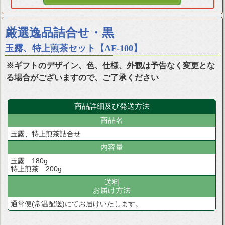
厳選逸品詰合せ・黒
玉露、特上煎茶セット【AF-100】
※ギフトのデザイン、色、仕様、外観は予告なく変更とな
る場合がございますので、ご了承ください
商品詳細及び発送方法
商品名
玉露、特上煎茶詰合せ
内容量
玉露 180g
特上煎茶 200g
送料
お届け方法
通常便(常温配送)にてお届けいたします。