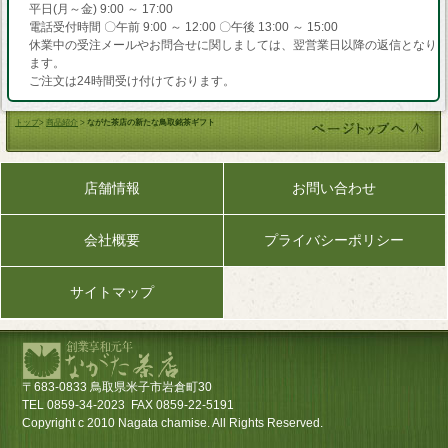
平日(月～金) 9:00 ～ 17:00
電話受付時間 〇午前 9:00 ～ 12:00 〇午後 13:00 ～ 15:00
休業中の受注メールやお問合せに関しましては、翌営業日以降の返信となり
ます。
ご注文は24時間受け付けております。
トップ
>
商品紹介
>
ながた茶店の新たな鳥取銘茶ギフト
店舗情報
お問い合わせ
会社概要
プライバシーポリシー
サイトマップ
〒683-0833 鳥取県米子市岩倉町30
TEL 0859-34-2023 FAX 0859-22-5191
Copyright c 2010 Nagata chamise. All Rights Reserved.