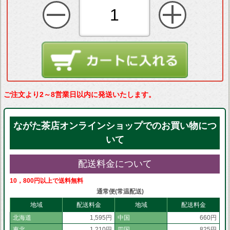
ご注文より2～8営業日以内に発送いたします。
ながた茶店オンラインショップでのお買い物につ
いて
配送料金について
10，800円以上で送料無料
通常便(常温配送)
地域
配送料金
地域
配送料金
北海道
1,595円
中国
660円
東北
1,210円
四国
825円