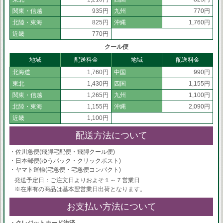
関東・信越
935円
九州
770円
北陸・東海
825円
沖縄
1,760円
近畿
770円
クール便
地域
配送料金
地域
配送料金
北海道
1,760円
中国
990円
東北
1,430円
四国
1,155円
関東・信越
1,265円
九州
1,100円
北陸・東海
1,155円
沖縄
2,090円
近畿
1,100円
配送方法について
・佐川急便(飛脚宅配便・飛脚クール便)
・日本郵便(ゆうパック・クリックポスト)
・ヤマト運輸(宅急便・宅急便コンパクト)
発送予定日：ご注文日よりおよそ１～７営業日
※在庫有の商品は基本翌営業日出荷となります。
お支払い方法について