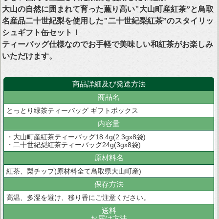
大山の自然に囲まれて育った薫り高い"大山町産紅茶”と鳥取
名産品二十世紀梨を使用した"二十世紀梨紅茶”のスタイリッ
シュギフト缶セット！
ティーバッグ仕様なのでお手軽で美味しい和紅茶がお楽しみ
いただけます。
商品詳細及び発送方法
商品名
とっとり緑茶ティーバッグ ギフトボックス
内容量
・大山町産紅茶ティーバッグ18.4g(2.3gx8袋)
・二十世紀梨紅茶ティーバッグ24g(3gx8袋)
原材料名
紅茶、梨チップ(原材料全て鳥取県大山町産)
保存方法
高温、多湿を避け、移り香にご注意ください。
送料
お届け方法