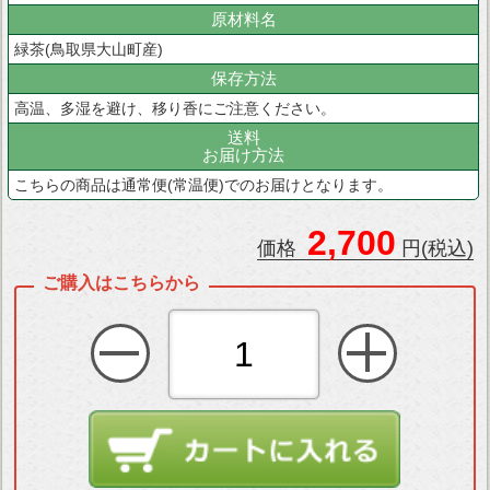
原材料名
緑茶(鳥取県大山町産)
保存方法
高温、多湿を避け、移り香にご注意ください。
送料
お届け方法
こちらの商品は通常便(常温便)でのお届けとなります。
2,700
価格
円(税込)