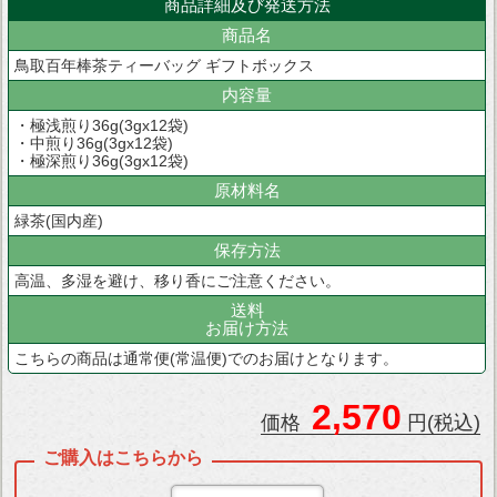
商品詳細及び発送方法
商品名
鳥取百年棒茶ティーバッグ ギフトボックス
内容量
・極浅煎り36g(3gx12袋)
・中煎り36g(3gx12袋)
・極深煎り36g(3gx12袋)
原材料名
緑茶(国内産)
保存方法
高温、多湿を避け、移り香にご注意ください。
送料
お届け方法
こちらの商品は通常便(常温便)でのお届けとなります。
2,570
価格
円(税込)