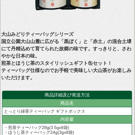
大山みどりティーバッグシリーズ
国立公園大山山麓に広がる「黒ぼく」と「赤土」の混合土壌
にて丹精込めて育てられた故郷の味です。すっきりと、さわ
やかな日本の味。
煎茶とほうじ茶のスタイリッシュギフト缶セット！
ティーバッグ仕様なのでお手軽で美味しい大山茶がお楽しみ
いただけます。
商品詳細及び発送方法
商品名
とっとり緑茶ティーバッグ ギフトボックス
内容量
・煎茶ティーバッグ28g(3.5gx8袋)
・ほうじ茶ティーバッグ24g(3gx8袋)