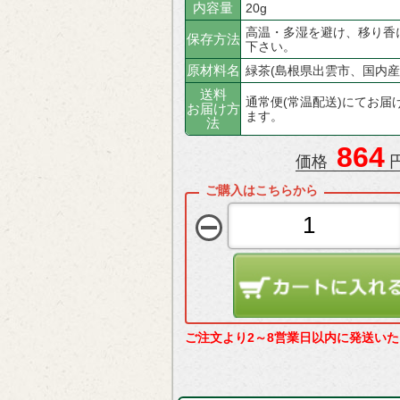
内容量
20g
高温・多湿を避け、移り香
保存方法
下さい。
原材料名
緑茶(島根県出雲市、国内産
送料
通常便(常温配送)にてお届
お届け方
ます。
法
864
価格
円
ご注文より2～8営業日以内に発送い