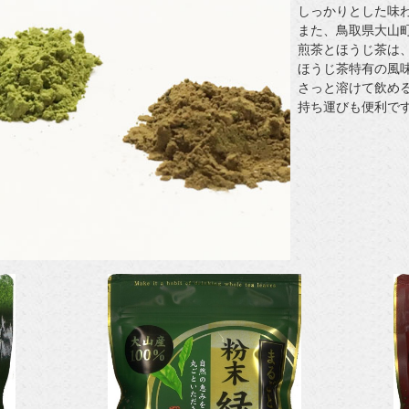
しっかりとした味
また、鳥取県大山
煎茶とほうじ茶は
ほうじ茶特有の風
さっと溶けて飲め
持ち運びも便利で