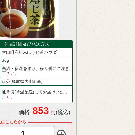
商品詳細及び発送方法
大山町産粉末ほうじ茶パウダー
30g
高温・多湿を避け、移り香にご注意
下さい。
緑茶(鳥取県大山町産)
通常便(常温配送)にてお届けいたし
ます。
853
価格
円(税込)