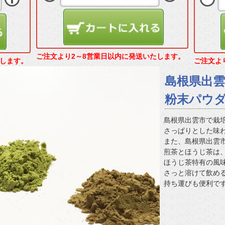
ご注文より2～8営業日以内に発送いたします。
たします。
ご注文よ
島根県出
粉末パウ
島根県出雲市で栽
さっぱりとした味
また、島根県出雲
煎茶とほうじ茶は
ほうじ茶特有の風
さっと溶けて飲め
持ち運びも便利で