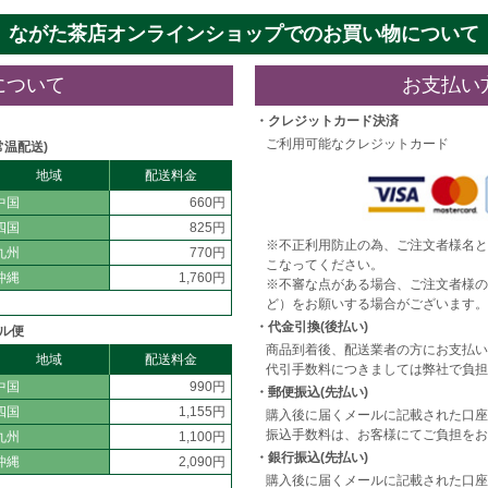
ながた茶店オンラインショップでのお買い物について
について
お支払い
・クレジットカード決済
ご利用可能なクレジットカード
常温配送)
地域
配送料金
中国
660円
四国
825円
※不正利用防止の為、ご注文者様名と
九州
770円
こなってください。
沖縄
1,760円
※不審な点がある場合、ご注文者様の
ど）をお願いする場合がございます。
・代金引換(後払い)
ル便
商品到着後、配送業者の方にお支払い
地域
配送料金
代引手数料につきましては弊社で負担
中国
990円
・郵便振込(先払い)
四国
1,155円
購入後に届くメールに記載された口座
振込手数料は、お客様にてご負担をお
九州
1,100円
・銀行振込(先払い)
沖縄
2,090円
購入後に届くメールに記載された口座