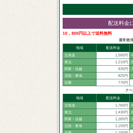
配送料金
10，800円以上で送料無料
通常便(
地域
配送料金
北海道
1,595円
東北
1,210円
関東・信越
935円
北陸・東海
825円
近畿
770円
クー
地域
配送料金
北海道
1,760円
東北
1,430円
関東・信越
1,265円
北陸・東海
1,155円
近畿
1,100円