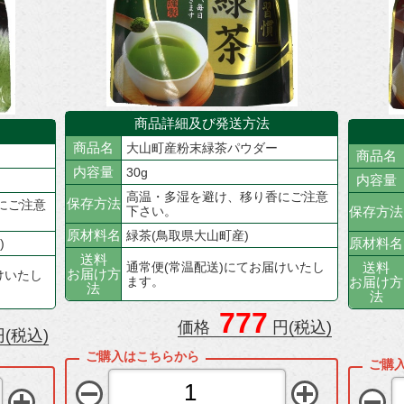
商品詳細及び発送方法
商品名
大山町産粉末緑茶パウダー
商品名
内容量
30g
内容量
高温・多湿を避け、移り香にご注意
保存方法
にご注意
下さい。
保存方法
原材料名
緑茶(鳥取県大山町産)
原材料名
)
送料
通常便(常温配送)にてお届けいたし
送料
お届け方
けいたし
ます。
お届け方
法
法
777
価格
円(税込)
(税込)