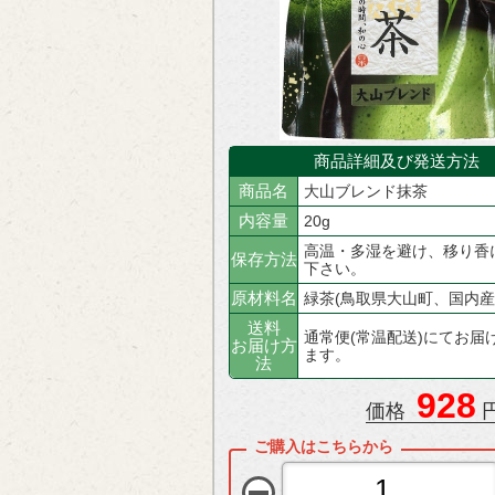
商品詳細及び発送方法
商品名
大山ブレンド抹茶
内容量
20g
高温・多湿を避け、移り香
保存方法
下さい。
原材料名
緑茶(鳥取県大山町、国内産
送料
通常便(常温配送)にてお届
お届け方
ます。
法
928
価格
円