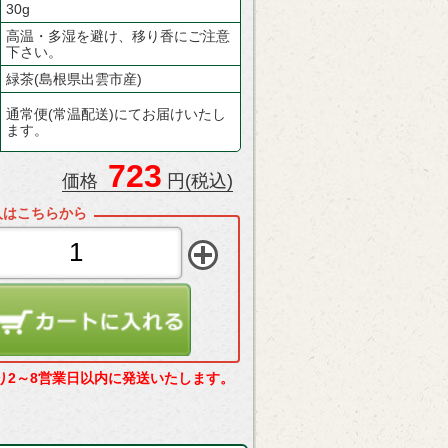
30g
高温・多湿を避け、移り香にご注意
下さい。
緑茶(島根県出雲市産)
通常便(常温配送)にてお届けいたし
ます。
723
価格
円(税込)
り2～8営業日以内に発送いたします。