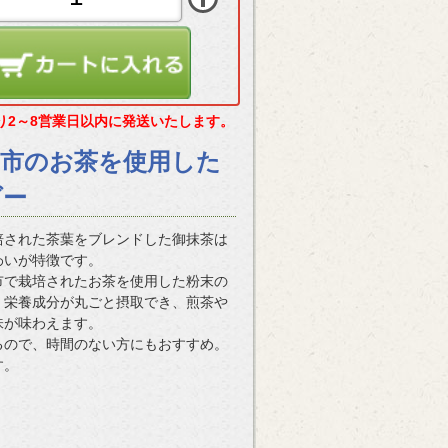
り2～8営業日以内に発送いたします。
雲市のお茶を使用した
ダー
培された茶葉をブレンドした御抹茶は
わいが特徴です。
市で栽培されたお茶を使用した粉末の
、栄養成分が丸ごと摂取でき、煎茶や
味が味わえます。
るので、時間のない方にもおすすめ。
す。