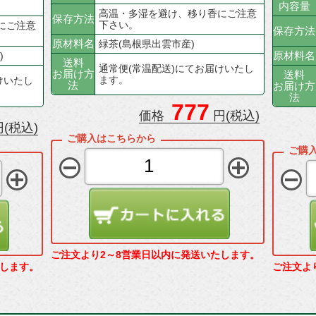
内容量
高温・多湿を避け、移り香にご注意
保存方法
下さい。
にご注意
保存方法
原材料名
緑茶(島根県出雲市産)
原材料名
)
送料
通常便(常温配送)にてお届けいたし
お届け方
送料
ます。
けいたし
法
お届け方
法
777
価格
円(税込)
(税込)
ご注文より2～8営業日以内に発送いたします。
たします。
ご注文よ