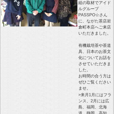
組の取材でアイド
ルグループ
PASSPO☆さん
に、ながた茶店岩
倉町本店へご来店
いただきました。
有機栽培茶や茶道
具、日本のお茶文
化についてお話を
させていただきま
した。
お時間の合う方は
ぜひご覧ください
ませ。
>来月1月にはフラ
ンス、2月には広
島、福岡、北海
道、静岡、高知、