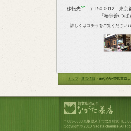
移転先
〒150-0012 東京
『椿宗善(つばきそ
詳しくはコチラをご覧ください↓
トップ
>
新着情報
>
㈱ながた茶店東京よ
〒683-0833 鳥取県米子市岩倉町30 TEL 0859-3
Copyright © 2010 Nagata chamise. All Rig