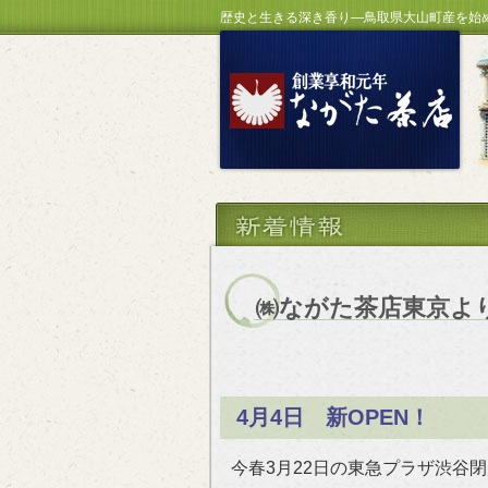
歴史と生きる深き香り―鳥取県大山町産を始
㈱ながた茶店東京よ
4月4日 新OPEN！
今春3月22日の東急プラザ渋谷