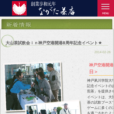
大山茶試飲会ｉｎ神戸空港開港8周年記念イベント★
2014-02-26
神戸空港開港
日＞
神戸夙川学院大
記念イベントの
煎茶」を提供さ
イベントは、大
茶の試飲ブースで
ゲームに多くの
を過ごされたよ