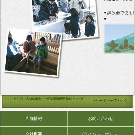
▼試飲会で使用
▼
トップ
>
新着情報
>
大山茶試飲会ｉｎ神戸空港開港8周年記念イベント★
店舗情報
お問い合わせ
会社概要
プライバシーポリシー