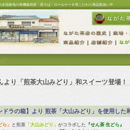
め全国産地の有機栽培茶・茶そば・ロールケーキ等こだわり商品取扱い中
んより「煎茶大山みどり」和スイーツ登場！
ンドラの箱】より 煎茶「大山みどり」を使用した
どら」
と煎茶
「大山みどり」
がコラボした
『せん茶 生どら』