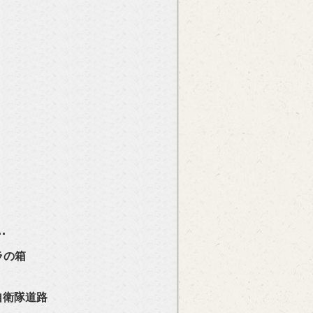
…
の箱
自衛隊道路