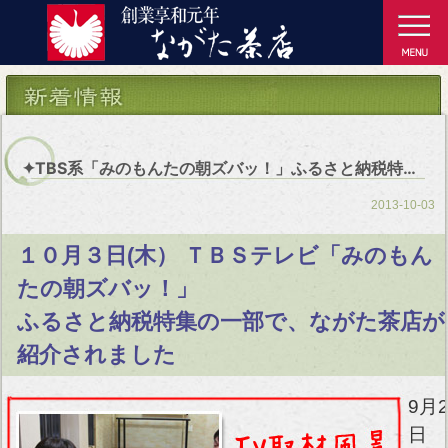
✦TBS系「みのもんたの朝ズバッ！」ふるさと納税特集で紹介されました✦
2013-10-03
１０月３日(木） ＴＢＳテレビ「みのもん
たの朝ズバッ！」
ふるさと納税特集の一部で、ながた茶店が
紹介されました
9月2
日