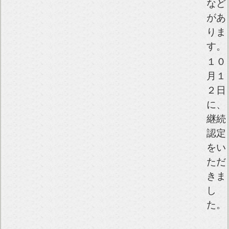
など
があ
りま
す。
１０
月１
２日
に、
継続
認定
をい
ただ
きま
し
た。