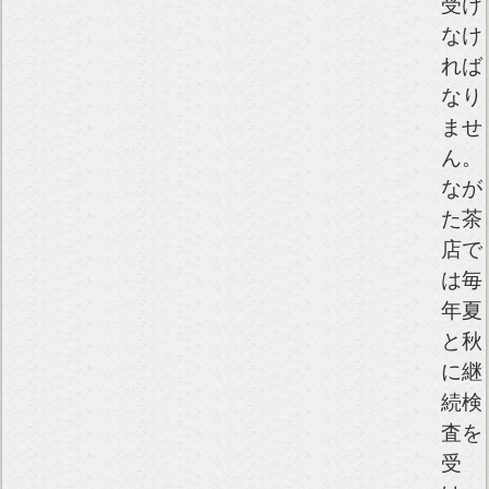
受け
なけ
れば
なり
ませ
ん。
なが
た茶
店で
は毎
年夏
と秋
に継
続検
査を
受