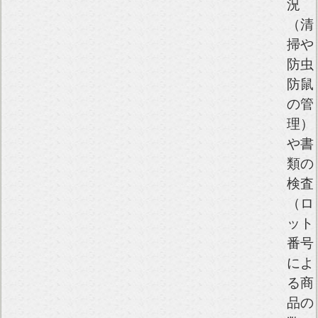
況
（清
掃や
防虫
防鼠
の管
理）
や書
類の
検査
（ロ
ット
番号
によ
る商
品の