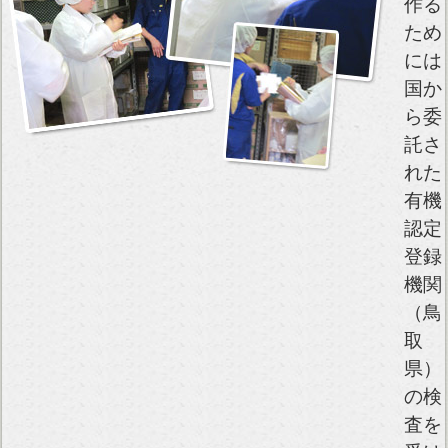
作る
ため
には
国か
ら委
託さ
れた
有機
認定
登録
機関
（鳥
取
県）
の検
査を