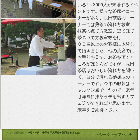
いる2～3000人が来場するイベ
ントです。様々な茶席やコー
ナーがあり、長田茶店のコー
ナーでは煎茶の淹れ方教室、
抹茶の点て方教室、ぼてぼて
茶の点て方教室等を行い、１
００名以上のお客様に体験し
て頂きました。他の茶席では
お手前を見て、お茶を頂くと
ころがほとんどですが、長田
茶店はおいしい淹れ方を聞い
て、自分で淹れる参加型のコ
ーナーです。今年の服装はギ
ャルソン風でしたので、来年
は洋風に抹茶ラテを出すカフ
ェ等ができればと思います。
来年をご期待下さい。
トップ
>
新着情報
>
10月１６日 米子市民大茶会が開催されました