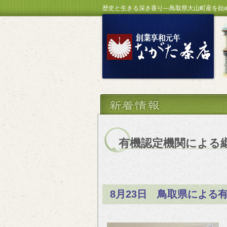
歴史と生きる深き香り―鳥取県大山町産を始
有機認定機関による
8月23日 鳥取県による