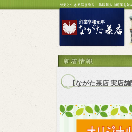
歴史と生きる深き香り―鳥取県大山町産を始
【ながた茶店 実店