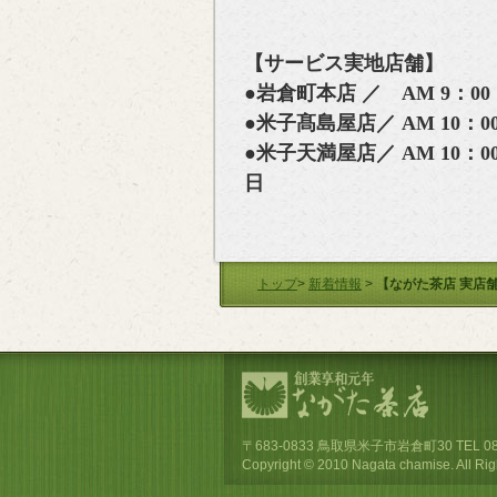
【サービス実地店舗】
●岩倉町本店 ／ AM 9：00
●米子髙島屋店／ AM 10：00 
●米子天満屋店／ AM 10：00
日
トップ
>
新着情報
>
【ながた茶店 実店
〒683-0833 鳥取県米子市岩倉町30 TEL 0859-3
Copyright © 2010 Nagata chamise. All Rig