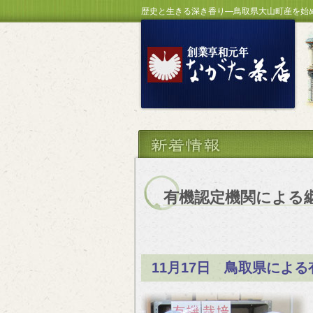
歴史と生きる深き香り―鳥取県大山町産を始
有機認定機関による
11月17日 鳥取県によ