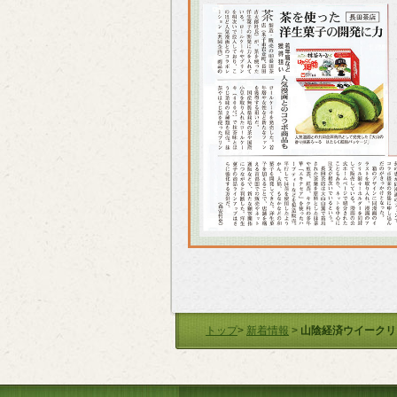
トップ
>
新着情報
>
山陰経済ウイークリ