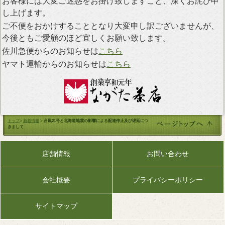
お客様には大変ご迷惑をお掛け致しますこと、深くお詫び申
し上げます。
ご不便をおかけすることとなり大変申し訳ございませんが、
今後ともご愛顧のほど宜しくお願い致します。
佐川急便からのお知らせは
こちら
ヤマト運輸からのお知らせは
こちら
トップ
>
新着情報
>
台風21号と北海道地震の影響による配達停止及び遅延につ
きまして
店舗情報
お問い合わせ
会社概要
プライバシーポリシー
サイトマップ