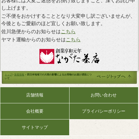
お客様には大変ご迷惑をお掛け致しますこと、深くお詫び申
し上げます。
ご不便をおかけすることとなり大変申し訳ございませんが、
今後ともご愛顧のほど宜しくお願い致します。
佐川急便からのお知らせは
こちら
ヤマト運輸からのお知らせは
こちら
トップ
>
新着情報
>
西日本地域での大雨の影響によるお荷物のお届け遅延につ
いて
店舗情報
お問い合わせ
会社概要
プライバシーポリシー
サイトマップ