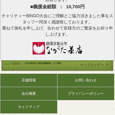
■義援金総額 ： 10,700円
チャリティーBINGO大会にご理解とご協力頂きました事をス
タッフ一同深く感謝致しております。
重ねて御礼を申し上げ、合わせて皆様方のご繁栄をお祈り申
し上げます。
トップ
>
新着情報
>
「九州北部地方大雨災害義援金」のご報告
店舗情報
お問い合わせ
会社概要
プライバシーポリシー
サイトマップ