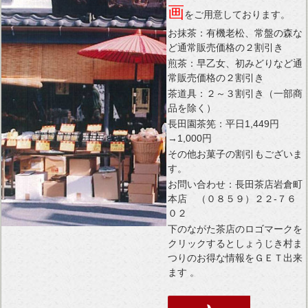
画
をご用意しております。
お抹茶：有機老松、常盤の森な
ど通常販売価格の２割引き
煎茶：早乙女、初みどりなど通
常販売価格の２割引き
茶道具：２～３割引き（一部商
品を除く）
長田園茶筅：平日1,449円
→1,000円
その他お菓子の割引もございま
す。
お問い合わせ：長田茶店岩倉町
本店 （０８５９）２２-７６
０２
下のながた茶店のロゴマークを
クリックするとしょうじき村ま
つりのお得な情報をＧＥＴ出来
ます 。