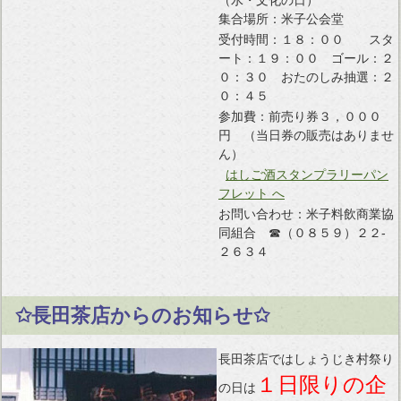
（水・文化の日）
集合場所：米子公会堂
受付時間：１８：００ スタ
ート：１９：００ ゴール：２
０：３０ おたのしみ抽選：２
０：４５
参加費：前売り券３，０００
円 （当日券の販売はありませ
ん）
はしご酒スタンプラリーパン
フレット へ
お問い合わせ：米子料飲商業協
同組合 ☎（０８５９）２２-
２６３４
✩長田茶店からのお知らせ✩
長田茶店ではしょうじき村祭り
１日限りの企
の日は