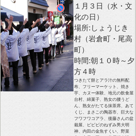
１月３日（水・文
化の日）
場所:しょうじき
村（岩倉町・尾高
町）
時間:朝１０時～夕
方４時
つきたて餅とアラ汁の無料配
布、フリーマーケット、焼き
芋、カヌー体験、地元の飲食屋
台村、綿菓子、熟女の腰うど
ん、熟女がたてる抹茶席、あて
くじ、まさこの陶器市、巨大な
フワフワコアラ、後藤さんの盆
栽展、ビビビのねずみ男大明
神、内田の金魚すくい、野菜