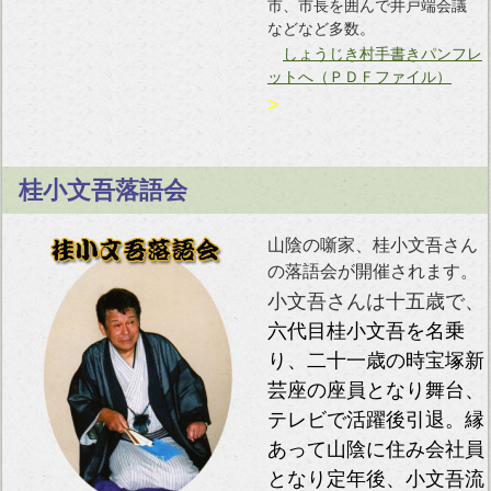
市、市長を囲んで井戸端会議
などなど多数。
しょうじき村手書きパンフレ
ットへ（ＰＤＦファイル）
>
桂小文吾落語会
山陰の噺家、桂小文吾さん
の落語会が開催されます。
小文吾さんは十五歳で、
六代目桂小文吾を名乗
り、二十一歳の時宝塚新
芸座の座員となり舞台、
テレビで活躍後引退。縁
あって山陰に住み会社員
となり定年後、小文吾流