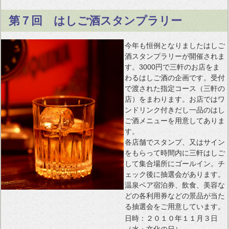
第７回 はしご酒スタンプラリー
今年も恒例となりましたはしご
酒スタンプラリーが開催されま
す。3000円で三軒のお店をま
わるはしご酒の企画です。受付
で渡された指定コース（三軒の
店）をまわります。お店ではワ
ンドリンク付きだし一品のはし
ご酒メニューを用意してありま
す。
各店舗でスタンプ、又はサイン
をもらって時間内に三軒はしご
して集合場所にゴールイン。チ
ェック後に抽選会があります。
温泉ペア宿泊券、飲食、美容な
どの各利用券などの景品が当た
る抽選会をご用意しています。
日時：２０１０年１１月３日