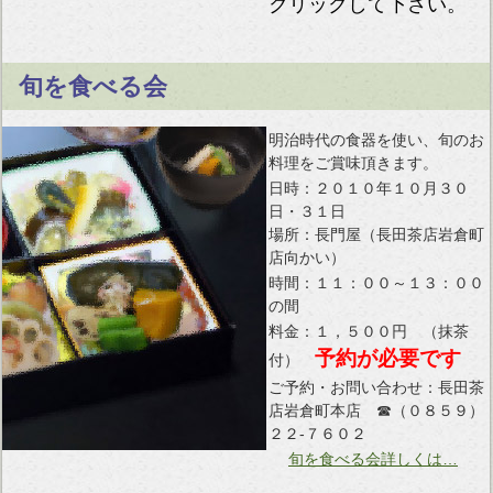
クリックして下さい。
旬を食べる会
明治時代の食器を使い、旬のお
料理をご賞味頂きます。
日時：２０１０年１０月３０
日・３１日
場所：長門屋（長田茶店岩倉町
店向かい）
時間：１１：００～１３：００
の間
料金：１，５００円 （抹茶
予約が必要です
付）
ご予約・お問い合わせ：長田茶
店岩倉町本店 ☎（０８５９）
２２-７６０２
旬を食べる会詳しくは…